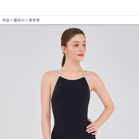
여성
>
원피스
>
로우컷