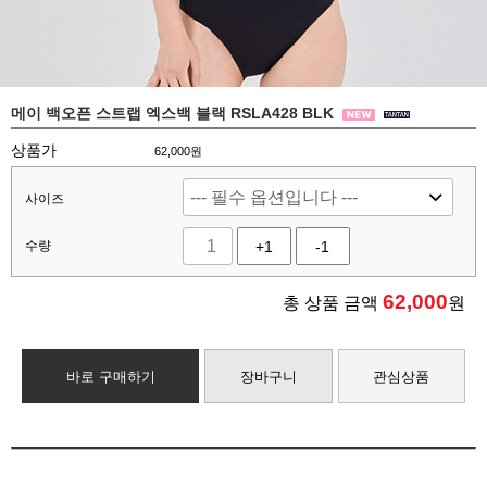
메이 백오픈 스트랩 엑스백 블랙 RSLA428 BLK
상품가
62,000원
사이즈
수량
+1
-1
62,000
총 상품 금액
원
바로 구매하기
장바구니
관심상품