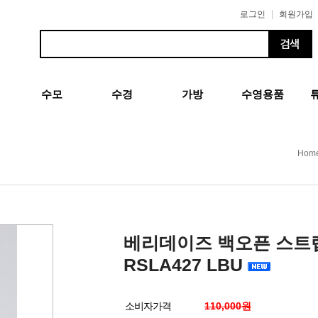
|
로그인
회원가입
수모
수경
가방
수영용품
Hom
베리데이즈 백오픈 스트
RSLA427 LBU
소비자가격
110,000원