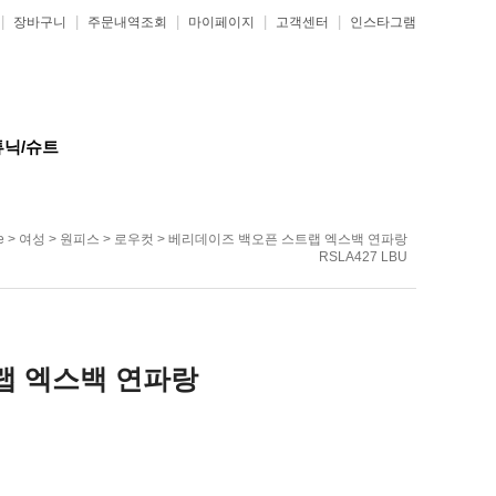
|
|
|
|
|
장바구니
주문내역조회
마이페이지
고객센터
인스타그램
튜닉/슈트
e
>
여성
>
원피스
>
로우컷
> 베리데이즈 백오픈 스트랩 엑스백 연파랑
RSLA427 LBU
랩 엑스백 연파랑