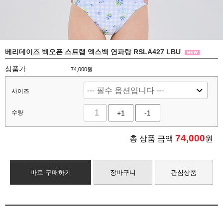
베리데이즈 백오픈 스트랩 엑스백 연파랑 RSLA427 LBU
상품가
74,000원
사이즈
수량
+1
-1
74,000
총 상품 금액
원
바로 구매하기
장바구니
관심상품