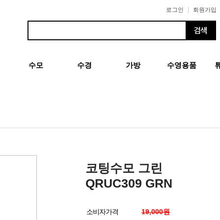
|
로그인
회원가입
수모
수경
가방
수영용품
코팅수모 그린
QRUC309 GRN
소비자가격
19,000원