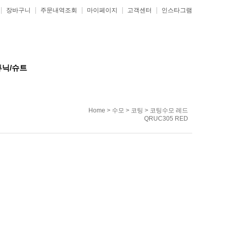
|
|
|
|
|
장바구니
주문내역조회
마이페이지
고객센터
인스타그램
튜닉/슈트
Home
>
수모
>
코팅
> 코팅수모 레드
QRUC305 RED