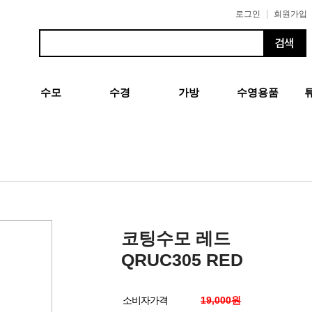
|
로그인
회원가입
수모
수경
가방
수영용품
코팅수모 레드
QRUC305 RED
소비자가격
19,000원