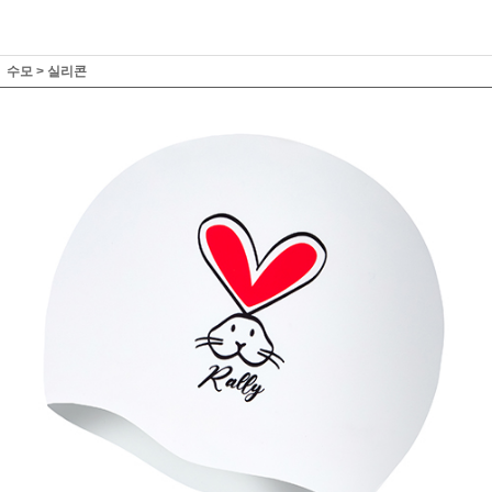
수모
>
실리콘