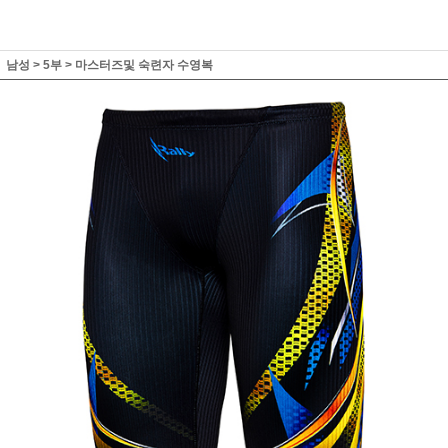
남성
>
5부
>
마스터즈및 숙련자 수영복