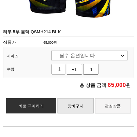
라우 5부 블랙 QSMH214 BLK
상품가
65,000원
사이즈
수량
+1
-1
65,000
총 상품 금액
원
바로 구매하기
장바구니
관심상품