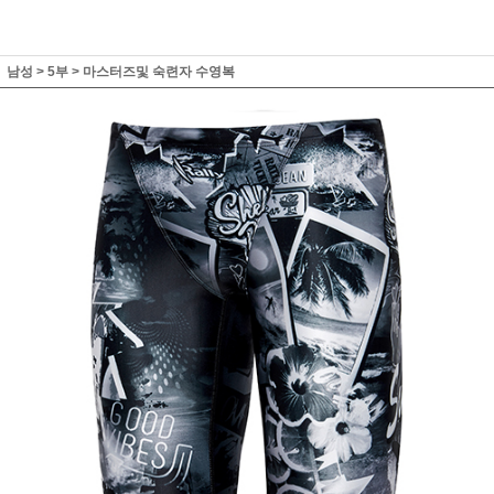
남성
>
5부
>
마스터즈및 숙련자 수영복