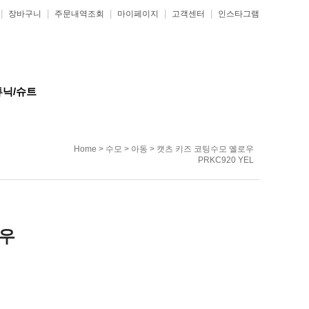
|
|
|
|
|
장바구니
주문내역조회
마이페이지
고객센터
인스타그램
튜닉/슈트
Home
>
수모
>
아동
> 캣츠 키즈 코팅수모 옐로우
PRKC920 YEL
로우