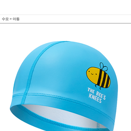
수모
>
아동