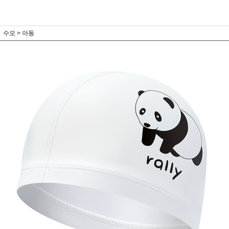
수모
>
아동