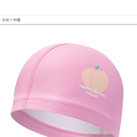
수모
>
아동