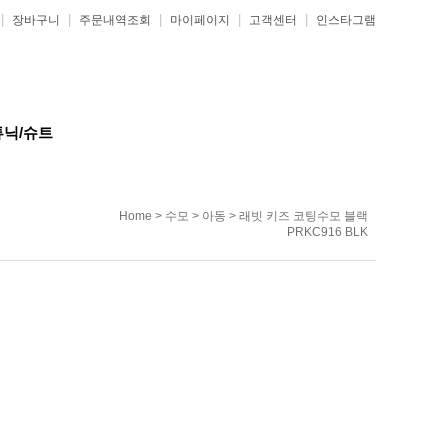
|
|
|
|
|
장바구니
주문내역조회
마이페이지
고객센터
인스타그램
튜닉/슈트
Home
>
수모
>
아동
> 래빗 키즈 코팅수모 블랙
PRKC916 BLK