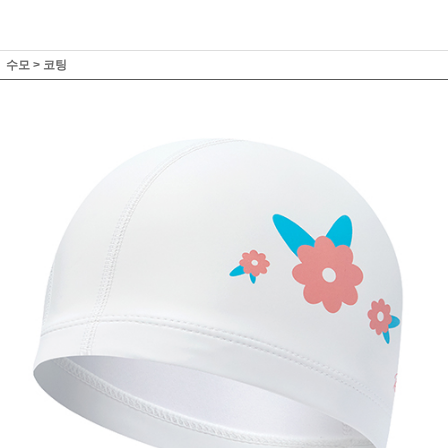
수모
>
코팅