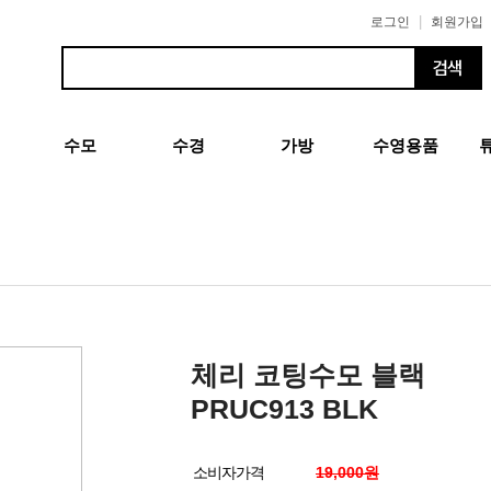
|
로그인
회원가입
수모
수경
가방
수영용품
체리 코팅수모 블랙
PRUC913 BLK
소비자가격
19,000원