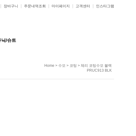
|
|
|
|
|
장바구니
주문내역조회
마이페이지
고객센터
인스타그램
튜닉/슈트
Home
>
수모
>
코팅
> 체리 코팅수모 블랙
PRUC913 BLK