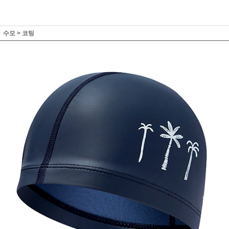
수모
>
코팅