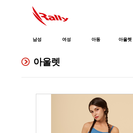
남성
여성
아동
아울렛
아울렛