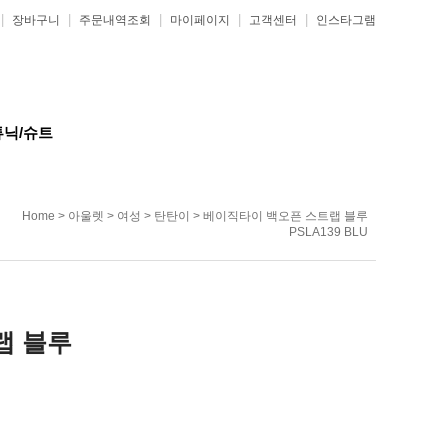
|
|
|
|
|
장바구니
주문내역조회
마이페이지
고객센터
인스타그램
튜닉/슈트
Home
>
아울렛
>
여성
>
탄탄이
> 베이직타이 백오픈 스트랩 블루
PSLA139 BLU
랩 블루