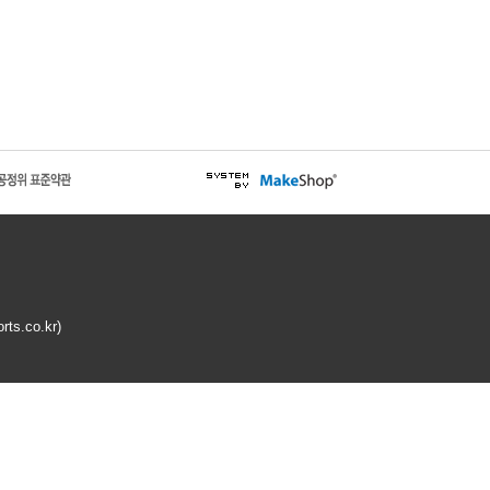
rts.co.kr
)