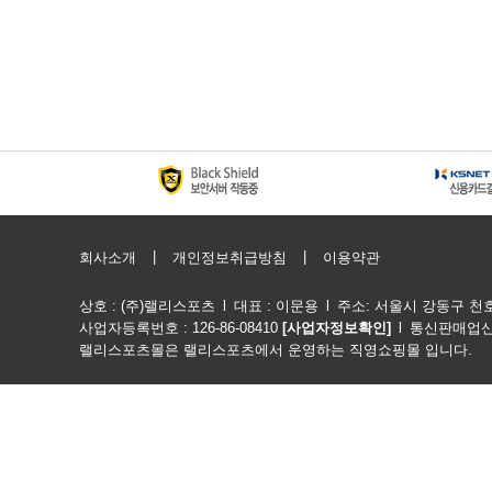
|
|
회사소개
개인정보취급방침
이용약관
상호 : (주)랠리스포츠
l
대표 : 이문용
l
주소: 서울시 강동구 천호옛길
사업자등록번호 : 126-86-08410
[사업자정보확인]
l
통신판매업신고
랠리스포츠몰은 랠리스포츠에서 운영하는 직영쇼핑몰 입니다. Copyright @ 20