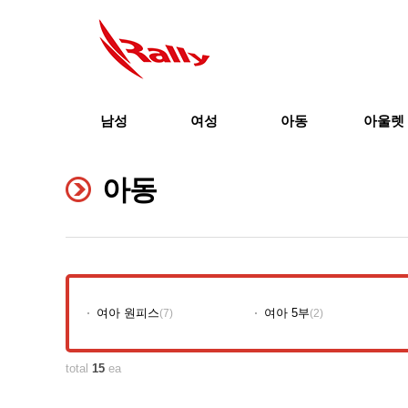
남성
여성
아동
아울렛
아동
여아 원피스
여아 5부
(7)
(2)
total
15
ea