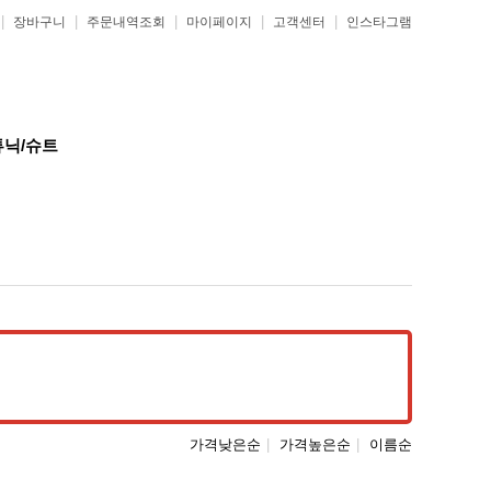
|
|
|
|
|
장바구니
주문내역조회
마이페이지
고객센터
인스타그램
튜닉/슈트
가격낮은순
|
가격높은순
|
이름순